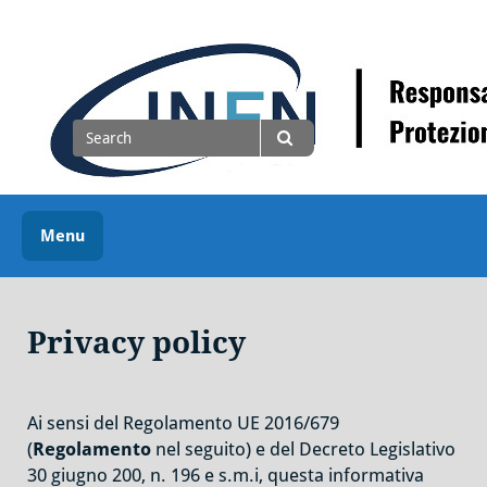
Skip
to
content
Il DPO dell'INFN
Search
for
Search
Menu
Privacy policy
Ai sensi del Regolamento UE 2016/679
(
Regolamento
nel seguito) e del Decreto Legislativo
30 giugno 200, n. 196 e s.m.i, questa informativa