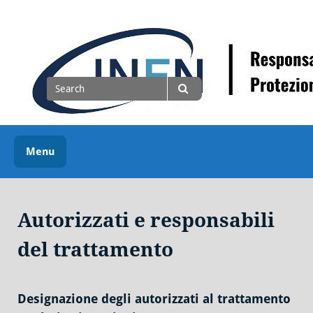
Skip
to
content
Il DPO dell'INFN
Search
for
Search
Menu
Autorizzati e responsabili
del trattamento
Designazione degli autorizzati al trattamento